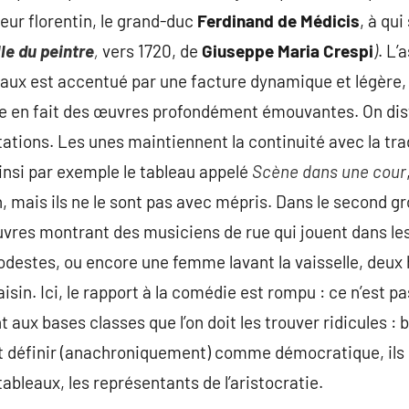
ur florentin, le grand-duc
Ferdinand de Médicis
, à qui
le du peintre
,
vers 1720, de
Giuseppe Maria Crespi
)
. L’
eaux est accentué par une facture dynamique et légère
ge en fait des œuvres profondément émouvantes. On dis
ations. Les unes maintiennent la continuité avec la tr
ainsi par exemple le tableau appelé
Scène dans une cour
n, mais ils ne le sont pas avec mépris. Dans le second g
vres montrant des musiciens de rue qui jouent dans les
odestes, ou encore une femme lavant la vaisselle, deu
aisin. Ici, le rapport à la comédie est rompu : ce n’est 
ux bases classes que l’on doit les trouver ridicules : b
ut définir (anachroniquement) comme démocratique, ils 
tableaux, les représentants de l’aristocratie.