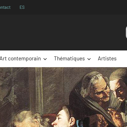
ontact
ES
Aparences
:
Art contemporain
Thématiques
Artistes