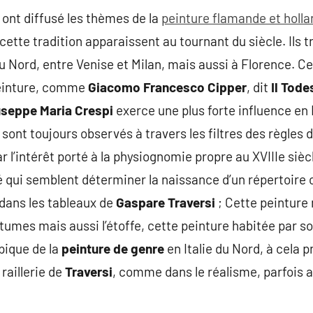
ont diffusé les thèmes de la
peinture flamande et hollan
ette tradition apparaissent au tournant du siècle. Ils t
du Nord, entre Venise et Milan, mais aussi à Florence. C
peinture, comme
Giacomo Francesco Cipper
, dit
Il Tode
useppe Maria Crespi
exerce une plus forte influence en I
 sont toujours observés à travers les filtres des règles 
ar l’intérêt porté à la physiognomie propre au XVIIIe si
ité qui semblent déterminer la naissance d’un répertoire
dans les tableaux de
Gaspare Traversi
; Cette peinture 
tumes mais aussi l’étoffe, cette peinture habitée par so
pique de la
peinture de genre
en Italie du Nord, à cela
 raillerie de
Traversi
, comme dans le réalisme, parfois 