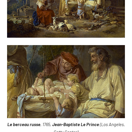
Le berceau russe
, 1765,
Jean-Baptiste Le Prince
(Los Angeles,