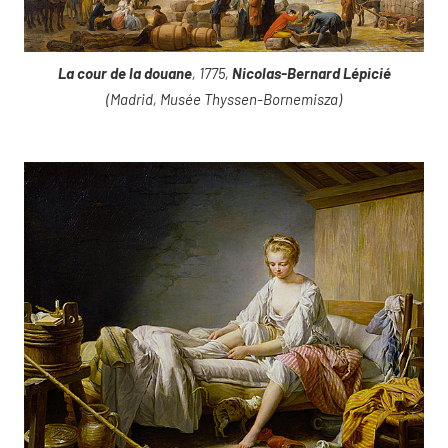
La cour de la douane
, 1775,
Nicolas-Bernard Lépicié
(Madrid, Musée Thyssen-Bornemisza)